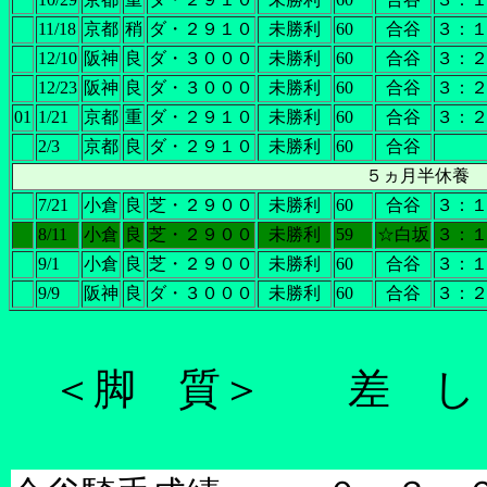
11/18
京都
稍
ダ・２９１０
未勝利
60
合谷
３：
12/10
阪神
良
ダ・３０００
未勝利
60
合谷
３：
12/23
阪神
良
ダ・３０００
未勝利
60
合谷
３：
01
1/21
京都
重
ダ・２９１０
未勝利
60
合谷
３：
2/3
京都
良
ダ・２９１０
未勝利
60
合谷
５ヵ月半休養
7/21
小倉
良
芝・２９００
未勝利
60
合谷
３：
8/11
小倉
良
芝・２９００
未勝利
59
☆白坂
３：
9/1
小倉
良
芝・２９００
未勝利
60
合谷
３：
9/9
阪神
良
ダ・３０００
未勝利
60
合谷
３：
＜脚 質＞ 差 し