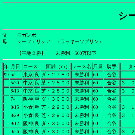
シ
父 モガンボ
母 シーフェリシア （ラッキーソブリン）
【平地２勝】 未勝利、500万以下
年
月日
コース
距離（ｍ）
レース名
斤量
騎手
タ
99
5/2
東京
良
ダ・２７８０
未勝利
60
合谷
5/30
中京
良
芝・２８００
未勝利
60
合谷
３：
6/13
中京
良
芝・２８００
未勝利
60
合谷
３：
7/4
阪神
重
ダ・３０００
未勝利
60
合谷
8/15
小倉
稍
芝・２９００
未勝利
60
合谷
３：
8/29
小倉
良
芝・２９００
未勝利
60
合谷
３：
9/12
阪神
良
ダ・３０００
未勝利
60
合谷
9/26
阪神
良
ダ・３０００
未勝利
60
合谷
３：