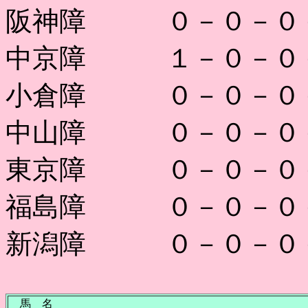
阪神障 ０－０
中京障 １－０－０
小倉障 ０－０
中山障 ０－０
東京障 ０－０－０
福島障 ０－
新潟障 ０－０－０
馬 名