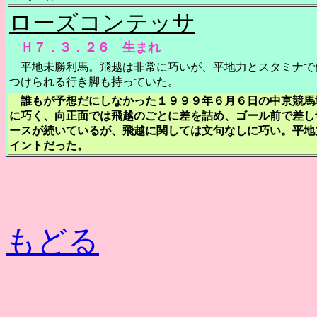
ローズコンテッサ
Ｈ７．３．２６ 生まれ
平地未勝利馬。飛越は非常に巧いが、平地力とスタミナで他
つけられる行き脚も持っていた。
誰もが予想だにしなかった１９９９年６月６日の中京競馬場
に巧く、向正面では飛越のごとに差を詰め、ゴール前で差し
ースが続いているが、飛越に関しては文句なしに巧い。平地
イントだった。
もどる